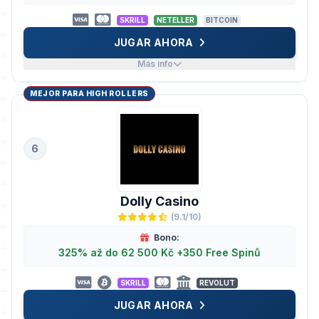
SKRILL
NETELLER
BITCOIN
JUGAR AHORA
Más info
MEJOR PARA HIGH ROLLERS
POR QUÉ NOS GUSTA
RTP: 96%
Min Deposit: 250 Kč
Payout speed: 1–24 hours
6
Casino Games: 6000+
A TENER EN CUENTA
Dolly Casino
No Czech local licence
(9.1/10)
Bono:
325% až do 62 500 Kč +350 Free Spinů
SKRILL
REVOLUT
JUGAR AHORA