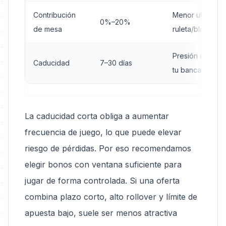
Contribución
Menor utilidad 
0%–20%
de mesa
ruleta/blackjack
Presión de tie
Caducidad
7–30 días
tu banca
La caducidad corta obliga a aumentar
frecuencia de juego, lo que puede elevar
riesgo de pérdidas. Por eso recomendamos
elegir bonos con ventana suficiente para
jugar de forma controlada. Si una oferta
combina plazo corto, alto rollover y límite de
apuesta bajo, suele ser menos atractiva