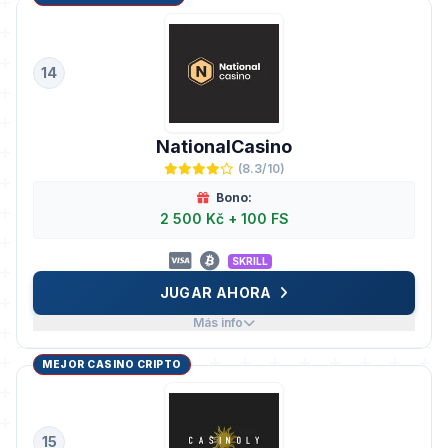
POR QUÉ NOS GUSTA
RTP: 96%
Min Deposit: €5
Payout speed: Under 1 hour
14
Casino Games: 5000+
A TENER EN CUENTA
NationalCasino
Limited table game selection
(8.3/10)
Bono:
2 500 Kč + 100 FS
SKRILL
JUGAR AHORA
Más info
MEJOR CASINO CRIPTO
POR QUÉ NOS GUSTA
RTP: 97%
Min Deposit: 100 Kč
Payout speed: 1-3 hours
15