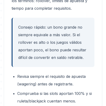
los términos: rollover, límites de apuesta y
tiempo para completar requisitos.
Consejo rápido: un bono grande no
siempre equivale a más valor. Si el
rollover es alto o los juegos válidos
aportan poco, el bono puede resultar
difícil de convertir en saldo retirable.
Revisa siempre el requisito de apuesta
(wagering) antes de registrarte.
Comprueba si las slots aportan 100% y si
ruleta/blackjack cuentan menos.