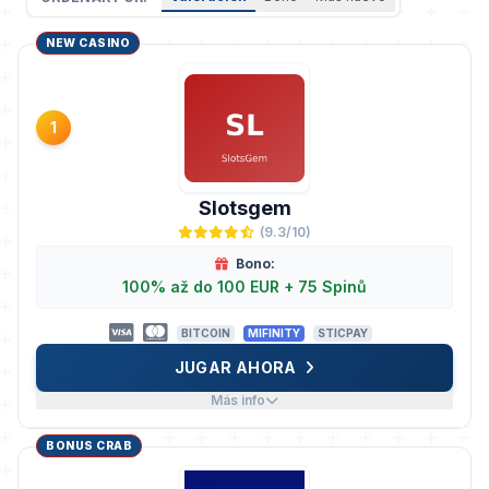
NEW CASINO
1
Slotsgem
(9.3/10)
Bono:
100% až do 100 EUR + 75 Spinů
BITCOIN
MIFINITY
STICPAY
JUGAR AHORA
Más info
BONUS CRAB
POR QUÉ NOS GUSTA
RTP: 96%