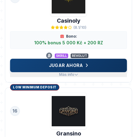
Casino Games: 4500+
A TENER EN CUENTA
Casinoly
Smaller welcome bonus
(8.1/10)
Bono:
100% bonus 5 000 Kč + 200 RZ
SKRILL
REVOLUT
JUGAR AHORA
Más info
LOW MINIMUM DEPOSIT
POR QUÉ NOS GUSTA
RTP: 96%
Min Deposit: €10
Payout speed: 1-24 hours
16
Casino Games: 5000+
A TENER EN CUENTA
Gransino
Withdrawal limits may apply