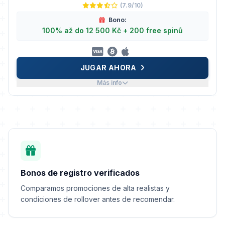
(7.9/10)
Bono:
100% až do 12 500 Kč + 200 free spinů
JUGAR AHORA
Más info
POR QUÉ NOS GUSTA
RTP: 97%
Min Deposit: 100 Kč
Payout speed: Instant
Casino Games: 6500+
A TENER EN CUENTA
Bonos de registro verificados
Design may not appeal to all
Comparamos promociones de alta realistas y
condiciones de rollover antes de recomendar.