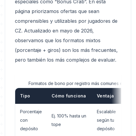
especiales como “Bonus Crab”. En esta
página priorizamos ofertas que sean
comprensibles y utilizables por jugadores de
CZ. Actualizado en mayo de 2026,
observamos que los formatos mixtos
(porcentaje + giros) son los más frecuentes,
pero también los más complejos de evaluar.
Formatos de bono por registro más comunes en CZ (
Tipo
Cómo funciona
Ventaja
Ri
Porcentaje
Escalable
Ej. 100% hasta un
Ro
con
según tu
tope
má
depósito
depósito