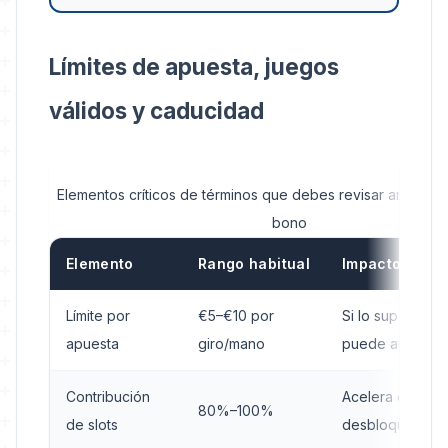
Límites de apuesta, juegos
válidos y caducidad
Elementos críticos de términos que debes revisar antes de
bono
Elemento
Rango habitual
Impacto práct
Límite por
€5–€10 por
Si lo superas, e
apuesta
giro/mano
puede anularse
Contribución
Acelera o frena 
80%–100%
de slots
desbloqueo