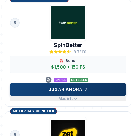
POR QUÉ NOS GUSTA
RTP: 97%
Min Deposit: 100 Kč
Payout speed: 1-24 hours
8
Casino Games: 5000+
A TENER EN CUENTA
SpinBetter
Complex bonus term
(9.7/10)
Bono:
$1,500 + 150 FS
SKRILL
NETELLER
JUGAR AHORA
Más info
MEJOR CASINO NUEVO
POR QUÉ NOS GUSTA
RTP: 96%
Min Deposit: $1
Payout speed: Instant
9