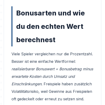
Bonusarten und wie
du den echten Wert
berechnest
Viele Spieler vergleichen nur die Prozentzahl.
Besser ist eine einfache Wertformel:
realisierbarer Bonuswert = Bonusbetrag minus
erwartete Kosten durch Umsatz und
Einschränkungen
. Freispiele haben zusätzlich
Volatilitätsrisiko, weil Gewinne aus Freispielen
oft gedeckelt oder erneut zu setzen sind.