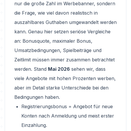
nur die große Zahl im Werbebanner, sondern
die Frage, wie viel davon realistisch in
auszahlbares Guthaben umgewandelt werden
kann. Genau hier setzen seriöse Vergleiche
an: Bonusquote, maximaler Bonus,
Umsatzbedingungen, Spielbeiträge und
Zeitlimit müssen immer zusammen betrachtet
werden. Stand
Mai 2026
sehen wir, dass
viele Angebote mit hohen Prozenten werben,
aber im Detail starke Unterschiede bei den
Bedingungen haben.
Registrierungsbonus = Angebot für neue
Konten nach Anmeldung und meist erster
Einzahlung.