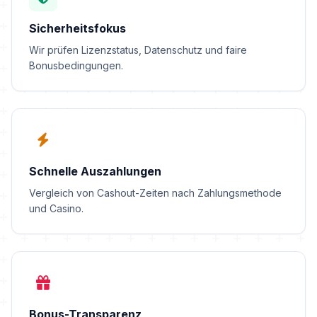
GUT ZU WISSEN
Sicherheitsfokus
Design may not appeal to all
Wir prüfen Lizenzstatus, Datenschutz und faire
Bonusbedingungen.
Schnelle Auszahlungen
Vergleich von Cashout-Zeiten nach Zahlungsmethode
und Casino.
Bonus-Transparenz