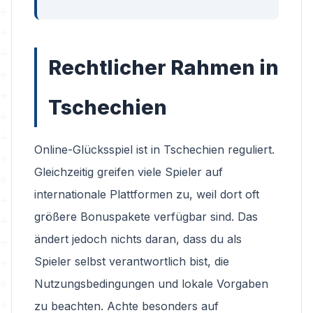
Rechtlicher Rahmen in
Tschechien
Online-Glücksspiel ist in Tschechien reguliert.
Gleichzeitig greifen viele Spieler auf
internationale Plattformen zu, weil dort oft
größere Bonuspakete verfügbar sind. Das
ändert jedoch nichts daran, dass du als
Spieler selbst verantwortlich bist, die
Nutzungsbedingungen und lokale Vorgaben
zu beachten. Achte besonders auf