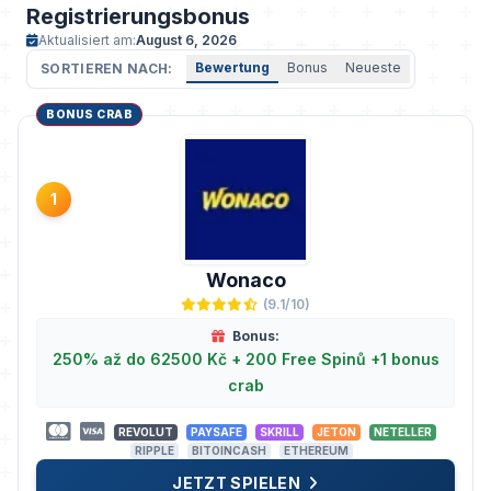
Registrierungsbonus
Aktualisiert am:
August 6, 2026
Bewertung
Bonus
Neueste
SORTIEREN NACH:
BONUS CRAB
1
Wonaco
(9.1/10)
Bonus:
250% až do 62500 Kč + 200 Free Spinů +1 bonus
crab
REVOLUT
PAYSAFE
SKRILL
JETON
NETELLER
RIPPLE
BITOINCASH
ETHEREUM
JETZT SPIELEN