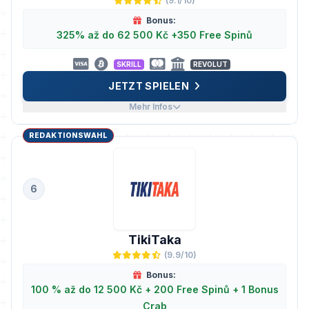
(9.1/10)
Bonus:
325% až do 62 500 Kč +350 Free Spinů
SKRILL
REVOLUT
JETZT SPIELEN
Mehr Infos
REDAKTIONSWAHL
WARUM WIR ES MÖGEN
RTP: 96%
Min Deposit: 490 Kč
Payout speed: 1-24 hours
6
Casino Games: 6000+
GUT ZU WISSEN
TikiTaka
Higher min deposit
(9.9/10)
Bonus:
100 % až do 12 500 Kč + 200 Free Spinů + 1 Bonus
Crab