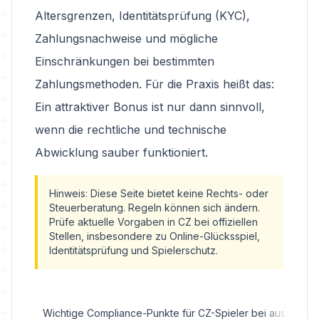
Altersgrenzen, Identitätsprüfung (KYC),
Zahlungsnachweise und mögliche
Einschränkungen bei bestimmten
Zahlungsmethoden. Für die Praxis heißt das:
Ein attraktiver Bonus ist nur dann sinnvoll,
wenn die rechtliche und technische
Abwicklung sauber funktioniert.
Hinweis: Diese Seite bietet keine Rechts- oder
Steuerberatung. Regeln können sich ändern.
Prüfe aktuelle Vorgaben in CZ bei offiziellen
Stellen, insbesondere zu Online-Glücksspiel,
Identitätsprüfung und Spielerschutz.
Wichtige Compliance-Punkte für CZ-Spieler bei ausländis