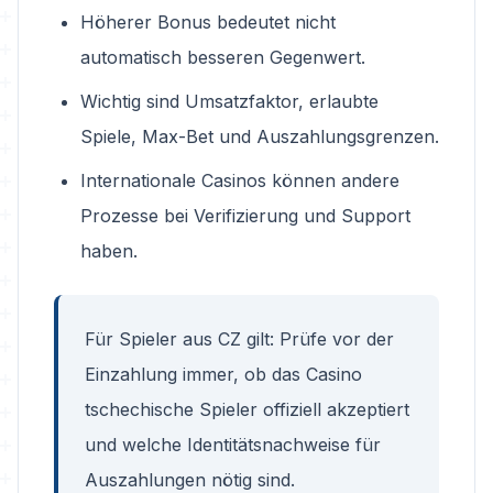
Höherer Bonus bedeutet nicht
automatisch besseren Gegenwert.
Wichtig sind Umsatzfaktor, erlaubte
Spiele, Max-Bet und Auszahlungsgrenzen.
Internationale Casinos können andere
Prozesse bei Verifizierung und Support
haben.
Für Spieler aus CZ gilt: Prüfe vor der
Einzahlung immer, ob das Casino
tschechische Spieler offiziell akzeptiert
und welche Identitätsnachweise für
Auszahlungen nötig sind.