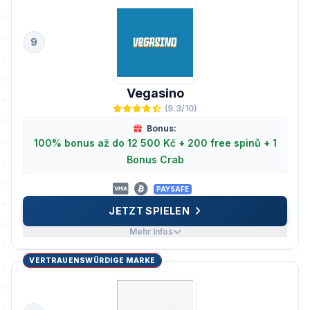
RTP: 96%
Min Deposit: €10
Payout speed: Up to 24 hours
9
Casino Games: 4500+
GUT ZU WISSEN
Vegasino
Higher wagering requirements
(9.3/10)
Bonus:
100% bonus až do 12 500 Kč + 200 free spinů + 1
Bonus Crab
PAYSAFE
JETZT SPIELEN
Mehr Infos
VERTRAUENSWÜRDIGE MARKE
WARUM WIR ES MÖGEN
RTP: 97%
Min Deposit: 100 Kč
Payout speed: 1-3 hours