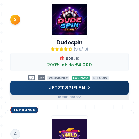
RTP: 97.81%
Min Deposit: Not specified
Payout Speed: Up to 24h initially; around 1h after verification
3
Casino Games: 4,000+
GUT ZU WISSEN
Dudespin
Limited filtering options
(9.6/10)
Bonus:
200% až do €4,000
WEBMONEY
ECOPAYZ
BITCOIN
JETZT SPIELEN
Mehr Infos
TOP BONUS
WARUM WIR ES MÖGEN
Min Deposit: €10
Payout speed: Under 1 hour
Casino Games: 14000+
4