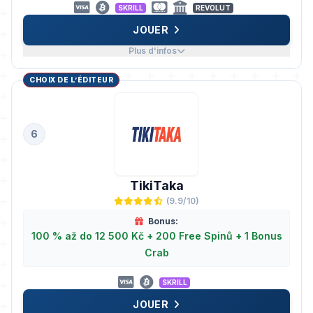
SKRILL
REVOLUT
JOUER
Plus d'infos
CHOIX DE L’ÉDITEUR
POURQUOI NOUS L'AIMONS
RTP: 96%
Min Deposit: 490 Kč
Payout speed: 1-24 hours
6
Casino Games: 6000+
BON À SAVOIR
TikiTaka
Higher min deposit
(9.9/10)
Bonus:
100 % až do 12 500 Kč + 200 Free Spinů + 1 Bonus
Crab
SKRILL
JOUER