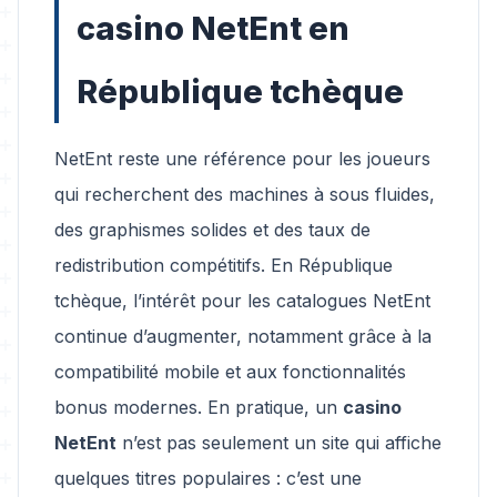
casino NetEnt en
République tchèque
NetEnt reste une référence pour les joueurs
qui recherchent des machines à sous fluides,
des graphismes solides et des taux de
redistribution compétitifs. En République
tchèque, l’intérêt pour les catalogues NetEnt
continue d’augmenter, notamment grâce à la
compatibilité mobile et aux fonctionnalités
bonus modernes. En pratique, un
casino
NetEnt
n’est pas seulement un site qui affiche
quelques titres populaires : c’est une