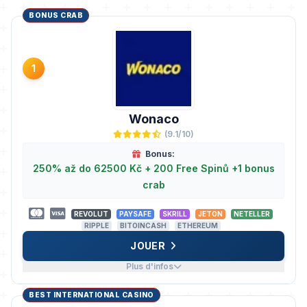
BONUS CRAB
1
Wonaco
(9.1/10)
Bonus:
250% až do 62500 Kč + 200 Free Spinů +1 bonus
crab
REVOLUT
PAYSAFE
SKRILL
JETON
NETELLER
RIPPLE
BITOINCASH
ETHEREUM
JOUER
Plus d'infos
BEST INTERNATIONAL CASINO
POURQUOI NOUS L'AIMONS