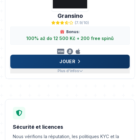
BON À SAVOIR
Gransino
Withdrawal limits may apply
(7.9/10)
Bonus:
100% až do 12 500 Kč + 200 free spinů
JOUER
Plus d'infos
POURQUOI NOUS L'AIMONS
RTP: 97%
Min Deposit: 100 Kč
Payout speed: Instant
Casino Games: 6500+
BON À SAVOIR
Sécurité et licences
Design may not appeal to all
Nous vérifions la réputation, les politiques KYC et la