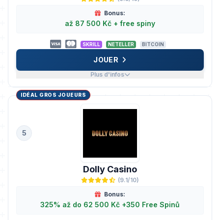
Bonus:
až 87 500 Kč + free spiny
SKRILL
NETELLER
BITCOIN
JOUER
Plus d'infos
IDÉAL GROS JOUEURS
POURQUOI NOUS L'AIMONS
RTP: 96%
Min Deposit: 250 Kč
Payout speed: 1–24 hours
5
Casino Games: 6000+
BON À SAVOIR
Dolly Casino
No Czech local licence
(9.1/10)
Bonus:
325% až do 62 500 Kč +350 Free Spinů