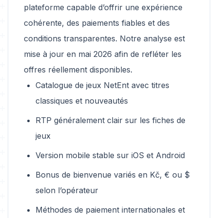
plateforme capable d’offrir une expérience
cohérente, des paiements fiables et des
conditions transparentes. Notre analyse est
mise à jour en mai 2026 afin de refléter les
offres réellement disponibles.
Catalogue de jeux NetEnt avec titres
classiques et nouveautés
RTP généralement clair sur les fiches de
jeux
Version mobile stable sur iOS et Android
Bonus de bienvenue variés en Kč, € ou $
selon l’opérateur
Méthodes de paiement internationales et