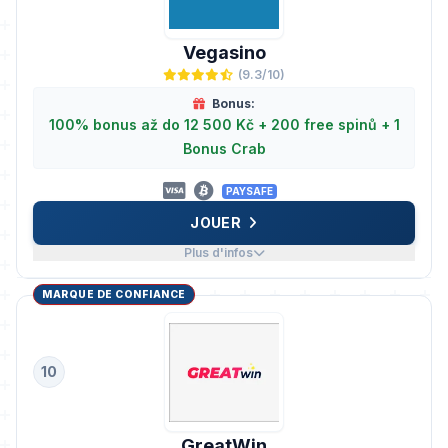
BON À SAVOIR
Vegasino
Higher wagering requirements
(9.3/10)
Bonus:
100% bonus až do 12 500 Kč + 200 free spinů + 1
Bonus Crab
PAYSAFE
JOUER
Plus d'infos
MARQUE DE CONFIANCE
POURQUOI NOUS L'AIMONS
RTP: 97%
Min Deposit: 100 Kč
Payout speed: 1-3 hours
10
Casino Games: 5500+
BON À SAVOIR
GreatWin
Limited live dealer games