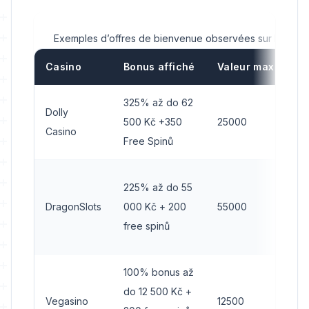
Exemples d’offres de bienvenue observées sur les casi
Casino
Bonus affiché
Valeur max
Co
325% až do 62
Of
Dolly
500 Kč +350
25000
dé
Casino
Free Spinů
pl
Bo
225% až do 55
de
DragonSlots
000 Kč + 200
55000
in
free spinů
ch
100% bonus až
Éq
do 12 500 Kč +
Vegasino
12500
ac