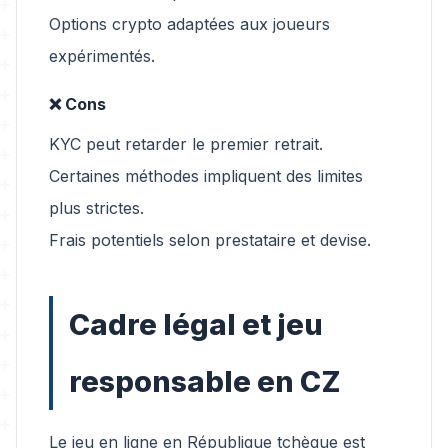
Options crypto adaptées aux joueurs
expérimentés.
❌ Cons
KYC peut retarder le premier retrait.
Certaines méthodes impliquent des limites
plus strictes.
Frais potentiels selon prestataire et devise.
Cadre légal et jeu
responsable en CZ
Le jeu en ligne en République tchèque est