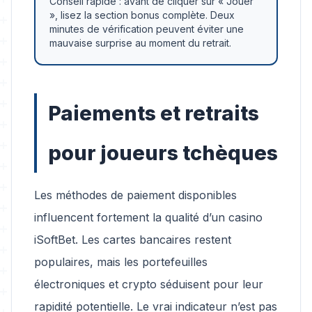
Conseil rapide : avant de cliquer sur « Jouer
», lisez la section bonus complète. Deux
minutes de vérification peuvent éviter une
mauvaise surprise au moment du retrait.
Paiements et retraits
pour joueurs tchèques
Les méthodes de paiement disponibles
influencent fortement la qualité d’un casino
iSoftBet. Les cartes bancaires restent
populaires, mais les portefeuilles
électroniques et crypto séduisent pour leur
rapidité potentielle. Le vrai indicateur n’est pas