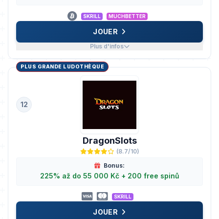
SKRILL
MUCHBETTER
JOUER
Plus d'infos
PLUS GRANDE LUDOTHÈQUE
POURQUOI ON L'AIME
RTP: 97%
Min Deposit: €10
Payout speed: Under 1 hour
12
Casino Games: 4000+
À SAVOIR
DragonSlots
Fewer payment methods available
(8.7/10)
Bonus:
225% až do 55 000 Kč + 200 free spinů
SKRILL
JOUER