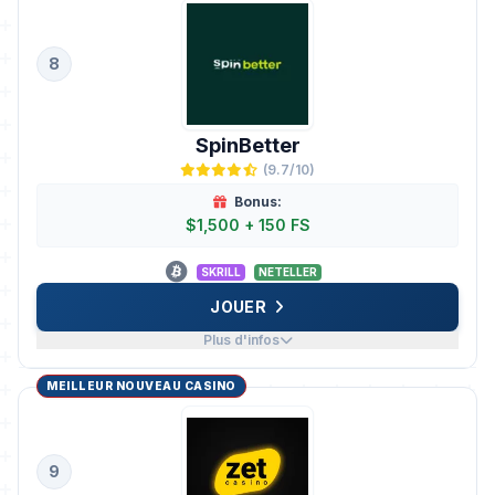
RTP: 97%
Min Deposit: 100 Kč
Payout speed: 1-24 hours
8
Casino Games: 5000+
À SAVOIR
SpinBetter
Complex bonus term
(9.7/10)
Bonus:
$1,500 + 150 FS
SKRILL
NETELLER
JOUER
Plus d'infos
MEILLEUR NOUVEAU CASINO
POURQUOI ON L'AIME
RTP: 96%
Min Deposit: $1
Payout speed: Instant
9
Casino Games: 6000+