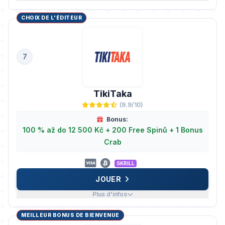
CHOIX DE L'ÉDITEUR
POURQUOI ON L'AIME
RTP: 96%
Min Deposit: 490 Kč
Payout speed: 1-24 hours
7
Casino Games: 6000+
À SAVOIR
TikiTaka
Higher min deposit
(9.9/10)
Bonus:
100 % až do 12 500 Kč + 200 Free Spinů + 1 Bonus
Crab
SKRILL
JOUER
Plus d'infos
MEILLEUR BONUS DE BIENVENUE
POURQUOI ON L'AIME