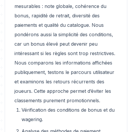
mesurables : note globale, cohérence du
bonus, rapidité de retrait, diversité des
paiements et qualité du catalogue. Nous
pondérons aussi la simplicité des conditions,
car un bonus élevé peut devenir peu
intéressant si les règles sont trop restrictives.
Nous comparons les informations affichées
publiquement, testons le parcours utilisateur
et examinons les retours récurrents des
joueurs. Cette approche permet d’éviter les
classements purement promotionnels.
Vérification des conditions de bonus et du
wagering.
Analyse des méthodes de paiement