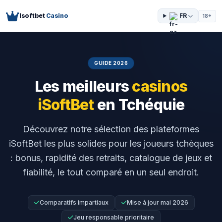
Isoftbet
Casino
FR
18+
GUIDE 2026
Les meilleurs
casinos
iSoftBet
en Tchéquie
Découvrez notre sélection des plateformes
iSoftBet les plus solides pour les joueurs tchèques
:
bonus, rapidité des retraits, catalogue de jeux et
fiabilité
, le tout comparé en un seul endroit.
Comparatifs impartiaux
Mise à jour mai 2026
Jeu responsable prioritaire