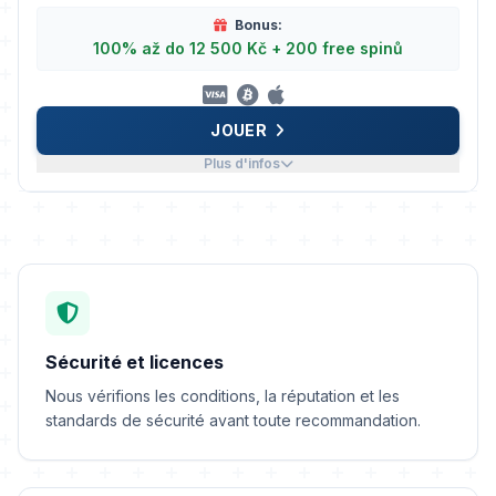
Bonus:
100% až do 12 500 Kč + 200 free spinů
JOUER
Plus d'infos
POURQUOI ON L'AIME
RTP: 97%
Min Deposit: 100 Kč
Payout speed: Instant
Casino Games: 6500+
À SAVOIR
Sécurité et licences
Design may not appeal to all
Nous vérifions les conditions, la réputation et les
standards de sécurité avant toute recommandation.