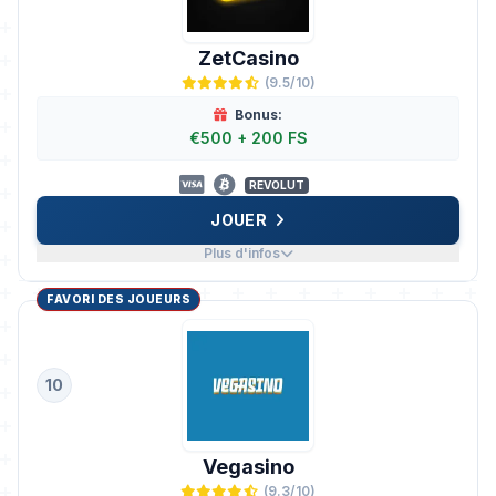
À SAVOIR
ZetCasino
Fewer ongoing promotions
(9.5/10)
Bonus:
€500 + 200 FS
REVOLUT
JOUER
Plus d'infos
FAVORI DES JOUEURS
POURQUOI ON L'AIME
RTP: 96%
Min Deposit: €10
Payout speed: Up to 24 hours
10
Casino Games: 4500+
À SAVOIR
Vegasino
Higher wagering requirements
(9.3/10)