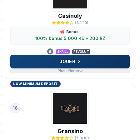
À SAVOIR
Casinoly
Smaller welcome bonus
(8.1/10)
Bonus:
100% bonus 5 000 Kč + 200 RZ
SKRILL
REVOLUT
JOUER
Plus d'infos
LOW MINIMUM DEPOSIT
POURQUOI ON L'AIME
RTP: 96%
Min Deposit: €10
Payout speed: 1-24 hours
16
Casino Games: 5000+
À SAVOIR
Gransino
Withdrawal limits may apply
(7.9/10)